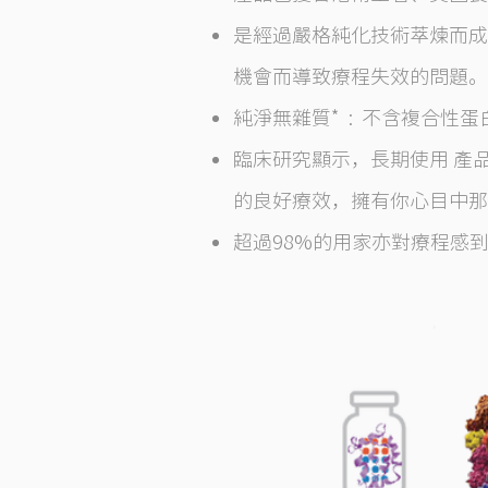
是經過嚴格純化技術萃煉而成
機會而導致療程失效
的問題。
純淨無雜質* : 不含複合
臨床研究顯示，長期使用 產
的良好療效，擁有你心目中那
超過98%的用家亦對療程感到