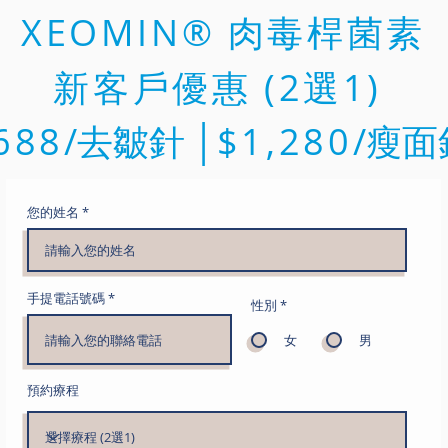
XEOMIN® 肉毒桿菌素
​新客戶優惠 (2選1)
688
/去
皺針 │
$1,280
/瘦面
您的姓名
手提電話號碼
性別
*
女
男
預約療程