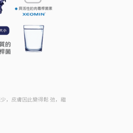
少，皮膚因此變得鬆 弛，繼
。