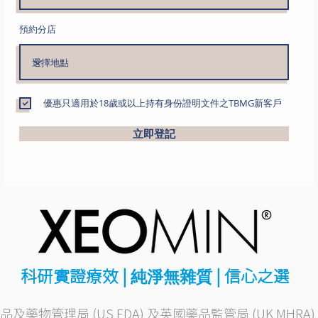
預約分店
優惠只適用於18歲或以上持有身份證明文件之TBMG新客戶
立即登記
科研實證療效 |
| 信心之選
純淨無雜質
物管理局 (US FDA) 及英國藥品監管局 (UK MHRA