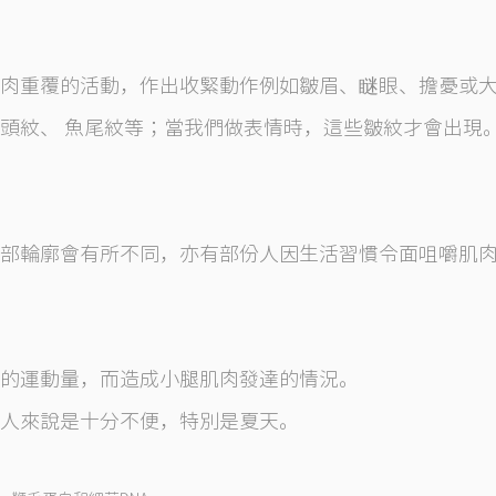
肌肉重覆的活動，作出收緊動作例如皺眉、瞇眼、擔憂或
頭紋、 魚尾紋等；當我們做表情時，這些皺紋才會出現
部輪廓會有所不同，亦有部份人因生活習慣令面咀嚼肌
的運動量，而造成小腿肌肉發達的情況。
人來說是十分不便，特別是夏天。