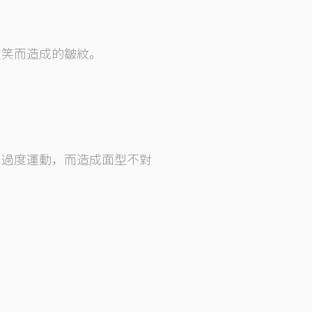
大笑而造成的皺紋。
。
肉過度運動，而造成面型不對