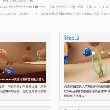
、鞭毛蛋白和細菌DNA。
: A Review of threats to Efficacy. Plast Recontr Surg Glob Open. 2020;8(1):
IncobotulinumtoxinA in the Treatment of Glabellar Frown Lines. J Clin Aest