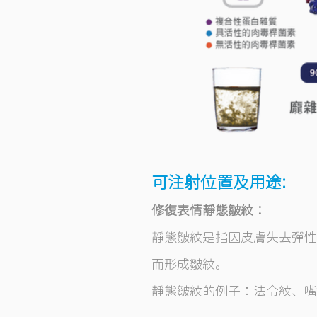
可注射位
置
及用途:
修復表情靜態皺紋：
靜態皺紋是指因皮膚失去彈性
而形成皺紋。
靜態皺紋的例子：法令紋、嘴