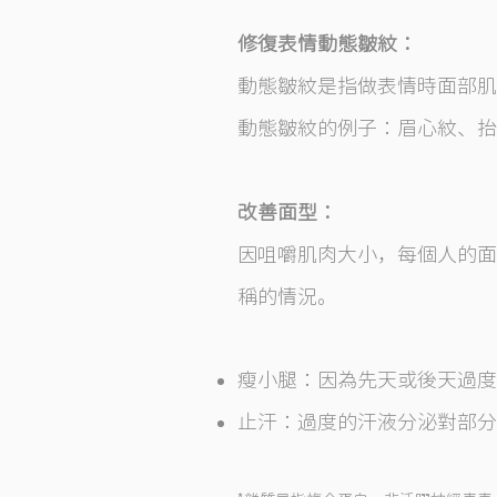
修復表情動態皺紋：
動態皺紋是指做表情時面部
動態皺紋的例子：眉心紋、抬
改善面型：
因咀嚼肌肉大小，每個人的面
稱的情況。
瘦小腿：因為先天或後天過度
止汗：過度的汗液分泌對部分