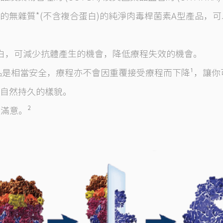
的無雜質*(不含複合蛋白)的純淨肉毒桿菌素A型產品，
性蛋白，可減少抗體產生的機會，降低療程失效的機會。
品是相當安全，療程亦不會因重覆接受療程而下降¹，讓
自然持久的樣貌。
滿意。²