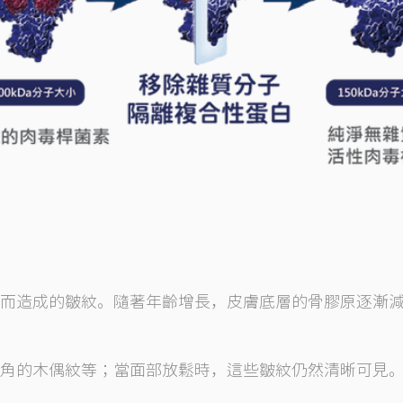
而造成的皺紋。隨著年齡增長，皮膚底層的骨膠原逐漸減
角的木偶紋等；當面部放鬆時，這些皺紋仍然清晰可見