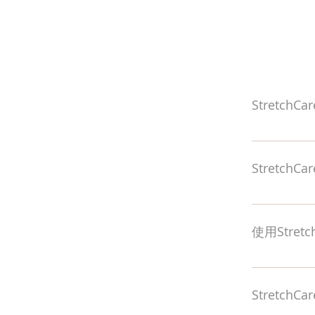
Stretc
Stretc
能有效吸水
Stretc
陳代謝，修
Stretc
狀況，療程間
使用Stre
療程。
使用Stre
精緻，輪廓
Stretc