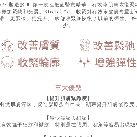
EVITACARE 製造的 III 類一次性無菌醫療精華，有效令肌膚
得更加緊致和光滑
。StretchCare 收緊針有效令皮膚
滑、更緊緻、更提升。 臉部收緊並恢復了以前的彈性。 
少。
三大優勢
【提升肌膚緊緻度】
收緊針通過刺激肌膚深層，促進膠原蛋白生成，顯著提升肌膚緊緻
【
減少皺紋與細紋
】
能有效撫平細紋和皺紋，特別是在眼周、嘴角等容易出現皺