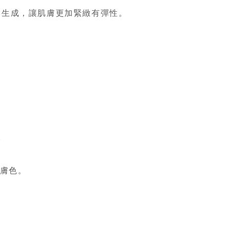
白的生成，讓肌膚更加緊緻有彈性。
。
善膚色。