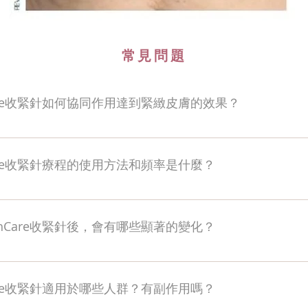
​常見問題
hCare收緊針如何協同作用達到緊緻皮膚的效果？
hCare收緊針的主要成分包括透明質酸、DAME、微量營養素和泛酸鈣
並保持皮膚水分，使皮膚飽滿有彈性。DAME和其他微量營養素能
hCare收緊針療程的使用方法和頻率是什麼？
復傷口並減少紋路。泛酸鈣有助於皮膚的保濕和修復。
hCare收緊針通常由專業醫生進行微針注射，將精華深入皮膚。根據
隔約3-4周，進行3次療程可達到最佳效果。維持期建議每6-9
tchCare收緊針後，會有哪些顯著的變化？
tchCare收緊針後，皮膚會變得更緊緻，妊娠紋和萎縮紋明顯減少
更加分明。若用於身體，可改善顯著色素沉積，恢復光滑細緻的
hCare收緊針適用於哪些人群？有副作用嗎？