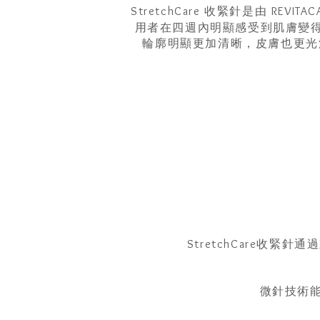
StretchCare 收緊針是由 R
用者在四週內明顯感受到肌膚變
輪廓明顯更加清晰，皮膚也更光
StretchCare
微針技術