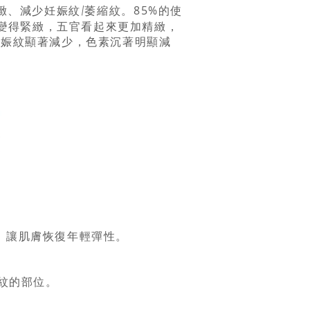
85%的使
恢復緊緻、減少妊娠紋/萎縮紋。
會重新變得緊緻，五官看起來更加精緻，
妊娠紋顯著減少，色素沉著明顯減
度，讓肌膚恢復年輕彈性。
紋的部位。