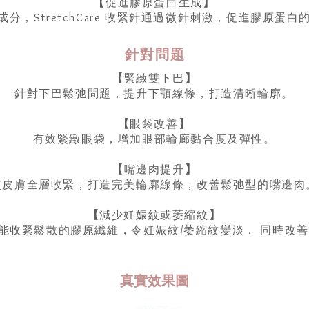
【
促進膠原蛋白生成
】
分，StretchCare 收緊針通過微針刺激，促進膠原蛋
​​​針對問題
【
緊緻雙下巴
】
針對下巴鬆弛問題，提升下顎線條，打造清晰輪廓。
【
眼袋改善
】
有效緊緻眼袋，增加眼部輪廊黏合度及彈性。
【
嘴邊肉提升
】
使皮膚全層收緊，打造完美輪廓線條，改善鬆弛型的嘴邊肉
【
減少妊娠紋或萎縮紋
】
E 能收緊鬆散的膠原纖維，令妊娠紋/萎縮紋變淡， 同時改
真實效果圖