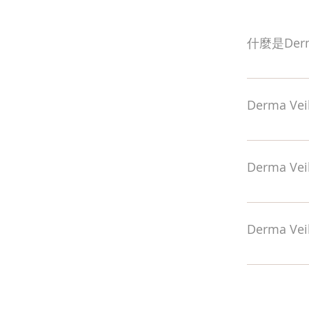
什麼是Der
Derma V
聚左旋乳 (
Derma 
重啟新陳代
自然輪廓。
眼部：改善
紋，韓式豐
Derma 
木偶紋 下
Derma V
Veil療程
Derma 
全；醫生會
療程只需約
Derma 
日常活動，
要療程次數更
我們的專業