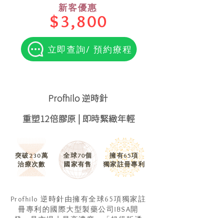
新客優惠
$3,800
立即查詢/ 預約療程
Profhilo 逆時針
重塑12倍膠原 | 即時緊緻年輕
突破230萬
全球70個
擁有65項
治療次數
國家有售
獨家註冊專利
Profhilo 逆時針由擁有全球65項獨家註
冊專利的國際大型製藥公司IBSA開