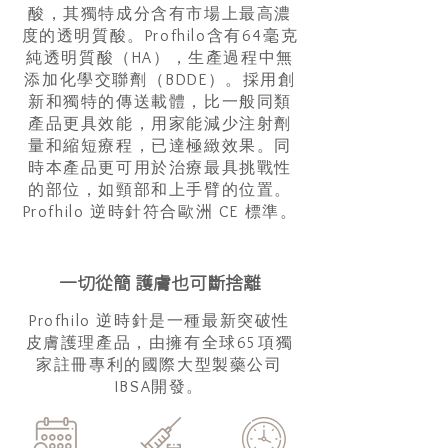
酸，其獨特成分含有市場上最高濃
度的透明質酸。Profhilo含有64毫克
純透明質酸（HA），生產過程中無
添加化學交聯劑（BDDE）。採用創
新和獨特的傳送載體，比一般同類
產品更具效能，用家能減少注射劑
量和縮短療程，已達極緻效果。同
時本產品更可用於治療最具挑戰性
的部位，如頸部和上手臂的位置。
Profhilo 逆時針符合歐洲 CE 標準。
一切從簡 護膚也可斷捨離
Profhilo 逆時針是一種最新突破性
皮膚護理產品，由擁有全球65項獨
家註冊專利的國際大型製藥公司
IBSA開發。