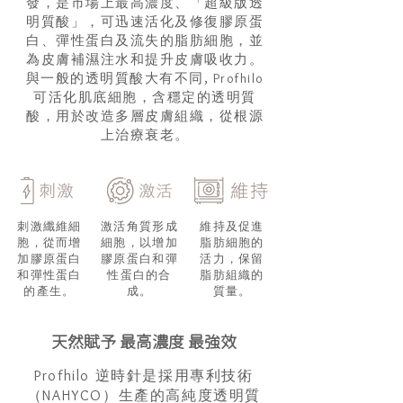
發，是市場上最高濃度、「超級版透
明質酸」，可迅速活化及修復膠原蛋
白、彈性蛋白及流失的脂肪細胞，並
為皮膚補濕注水和提升皮膚吸收力。
與一般的透明質酸大有不同, Profhilo
可活化肌底細胞，含穩定的透明質
酸，用於改造多層皮膚組織，從根源
上治療衰老。
刺激纖維細
激活角質形成
維持及促進
胞，從而增
細胞，以增加
脂肪細胞的
加膠原蛋白
膠原蛋白和彈
活力，保留
和彈性蛋白
性蛋白的合
脂肪組織的
的產生。
成。
質量。
天然賦予 最高濃度 最強效
Profhilo 逆時針是採用專利技術
（NAHYCO）生產的高純度透明質