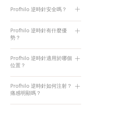
20-30歲人士：保持細胞年輕，延緩
衰老過程，改善膚質。 30歲以上人
Profhilo 逆時針安全嗎？
士：令細胞年輕化，增加彈性蛋
白，使皮膚更緊緻，明顯減少皺紋
Profhilo 逆時針由瑞士藥廠IBSA藥廠
研發專利生產技術，符合歐盟標
Profhilo 逆時針有什麼優
準，絕對安全有效。利用專利技
勢？
術，生成高分子透明質酸和低分子
透明質酸混合複合物。即使不使用
保濕效果–使用Profhilo 逆時針時，
化學交聯化合物，這些複合物都會
低分子透明質酸從透明質酸混合複
Profhilo 逆時針適用於哪個
提高透明質酸對酶分解，以及物理
合物中緩慢釋放，因此不會觸發第
位置？
降解的穩定性。憑其高純度成份和
一個炎症細胞因子，具有很高的生
不添加化學添加劑，它極具安全
物相容性。同時，改善表皮膚質和
Profhilo 逆時針可注射在皮膚鬆弛的
性，也極少副作用。由於Profilolo會
水份。 提升效果– Profhilo 逆時針中
區域，如面、頸、下顎等真皮下區
Profhilo 逆時針如何注射？
自行流動和散佈，因此無需進行局
的高份子透明質酸，在真皮中提供
域。 因其高度的安全性和凝聚性，
痛感明顯嗎？
部麻醉，因此接受注射人士並不會
了穩定的透明質酸結構，產生了體
就連傳統注射產品難以覆蓋的額
感到疼痛。
積效應。而且，亦刺激了天然彈性
頭、手、內臂等部位也可注射治
Profhilo 逆時針使用5點注射技術，
蛋白再生，使肌膚看起來更年輕。
療。
避開大血管和神經分支。臉頰每側
有5個注射點，每一點注射0.2ml。
以低創傷性注射方式，最大程度地