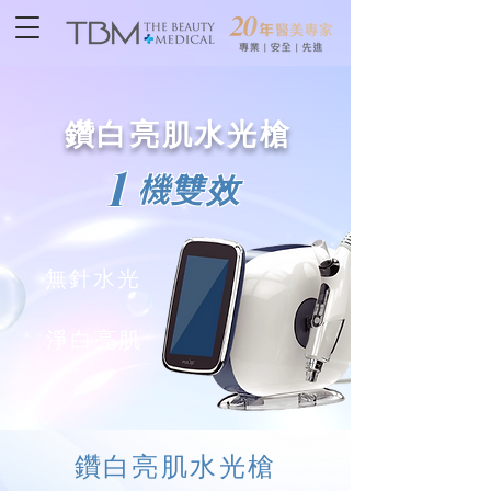
鑽白亮肌水光槍
1
​機雙效
無針水光
淨白亮肌
鑽白亮肌水光槍