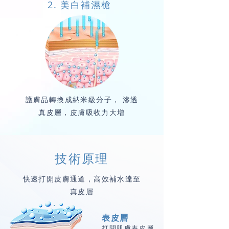
2. 美白補濕槍
護膚品轉換成納米級分子， 滲透
真皮層，皮膚吸收力大增
技術原理
快速打開皮膚通道，高效補水達至
真皮層
表皮層
打開肌膚表皮層