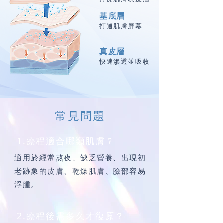
基底層
打通肌膚屏幕
真皮層
快速滲透並吸收
常見問題
1.療程適合哪類肌膚？
適用於經常熬夜、缺乏營養、出現初
老跡象的皮膚、乾燥肌膚、臉部容易
浮腫。
2.療程後需多久才復原？