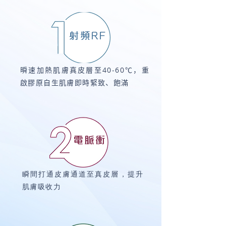
射頻RF
𣊬速加熱肌膚真皮層至40-60℃，重
啟膠原自生肌膚即時緊致、飽滿
電脈衝
瞬間打通皮膚通道至真皮層，提升
肌膚吸收力