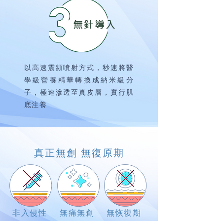
​無針導入
以高速震頻噴射方式，秒速將醫
學級營養精華轉換成納米級分
子，極速滲透至真皮層，實行肌
底注養
真正無創 無復原期
非入侵性
無痛無創
無恢復期