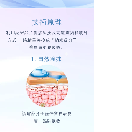
技術原理
利用納米晶片促滲科技以高速震頻和噴射
方式， 將精華轉換成「納米級分子」，
讓皮膚更易吸收。
1. 自然涂抹
護膚品分子僅停留在表皮
層，難以吸收