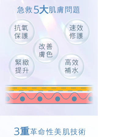
5
大
急救
肌膚
問題
​抗氧
速效
保護
​修護
改善
​膚色
​緊緻
高效
提升
​補水
3
​重
​革命性美肌技術