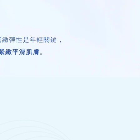
緊緻彈性是年輕關鍵，
緊緻平滑肌膚
。