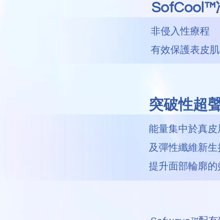
SofCool™
非侵入性療程
有效保護表皮肌
突破性超
能量集中於真皮層
及彈性纖維新生
提升面部輪廓的