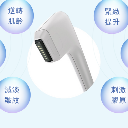
逆轉
緊緻
肌齡
提升
減淡
刺激
皺紋
膠原