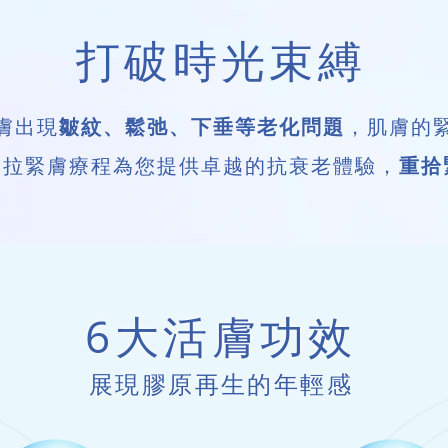
打破時光束縛
膚出現
皺紋、鬆弛、下垂等老化問題
，肌膚的
，
重拾
3D 提拉緊膚療程為您提供卓越的抗衰老體驗
6
大活膚功效
展現膠原再生
的
年輕感