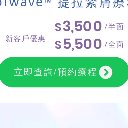
ofwave
提拉緊膚療
™
3,5
00
$
​/半面
​新客戶優惠
5,5
00
$
​/全面
立即查詢/預約療程