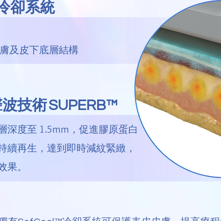
冷卻系統
膚及皮下底層結構
聲波技術
SUPERB™
深度至 1.5mm，促進膠原蛋白
持續再生，達到即時減紋緊緻，
效果。